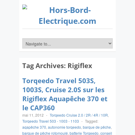
Tag Archives:
Rigiflex
Torqeedo Travel 503S,
1003S, Cruise 2.0S sur les
Rigiflex Aquapêche 370 et
le CAP360
mai 11, 2012
-
Torqeedo Cruise 2.0 / 2R / 4R / 10R
,
Torqeedo Travel 503 - 1003 - 1103
-
Tagged:
aqapêche 370
,
autonomie torqeedo
,
barque de pêche
,
barque de pêche rotomoulé
,
batterie Torqeedo
,
conseil