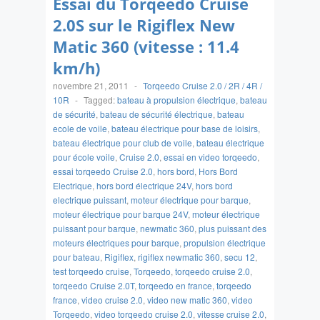
Essai du Torqeedo Cruise
2.0S sur le Rigiflex New
Matic 360 (vitesse : 11.4
km/h)
novembre 21, 2011
-
Torqeedo Cruise 2.0 / 2R / 4R /
10R
-
Tagged:
bateau à propulsion électrique
,
bateau
de sécurité
,
bateau de sécurité électrique
,
bateau
ecole de voile
,
bateau électrique pour base de loisirs
,
bateau électrique pour club de voile
,
bateau électrique
pour école voile
,
Cruise 2.0
,
essai en video torqeedo
,
essai torqeedo Cruise 2.0
,
hors bord
,
Hors Bord
Electrique
,
hors bord électrique 24V
,
hors bord
electrique puissant
,
moteur électrique pour barque
,
moteur électrique pour barque 24V
,
moteur électrique
puissant pour barque
,
newmatic 360
,
plus puissant des
moteurs électriques pour barque
,
propulsion électrique
pour bateau
,
Rigiflex
,
rigiflex newmatic 360
,
secu 12
,
test torqeedo cruise
,
Torqeedo
,
torqeedo cruise 2.0
,
torqeedo Cruise 2.0T
,
torqeedo en france
,
torqeedo
france
,
video cruise 2.0
,
video new matic 360
,
video
Torqeedo
,
video torqeedo cruise 2.0
,
vitesse cruise 2.0
,