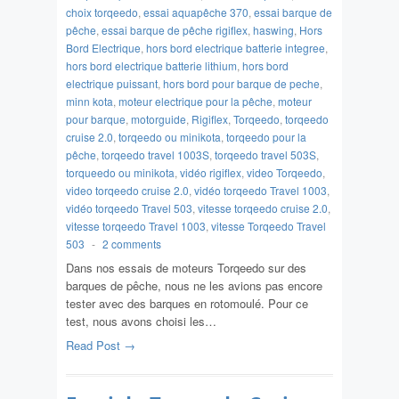
choix torqeedo
,
essai aquapêche 370
,
essai barque de
pêche
,
essai barque de pêche rigiflex
,
haswing
,
Hors
Bord Electrique
,
hors bord electrique batterie integree
,
hors bord electrique batterie lithium
,
hors bord
electrique puissant
,
hors bord pour barque de peche
,
minn kota
,
moteur electrique pour la pêche
,
moteur
pour barque
,
motorguide
,
Rigiflex
,
Torqeedo
,
torqeedo
cruise 2.0
,
torqeedo ou minikota
,
torqeedo pour la
pêche
,
torqeedo travel 1003S
,
torqeedo travel 503S
,
torqueedo ou minikota
,
vidéo rigiflex
,
video Torqeedo
,
video torqeedo cruise 2.0
,
vidéo torqeedo Travel 1003
,
vidéo torqeedo Travel 503
,
vitesse torqeedo cruise 2.0
,
vitesse torqeedo Travel 1003
,
vitesse Torqeedo Travel
503
-
2 comments
Dans nos essais de moteurs Torqeedo sur des
barques de pêche, nous ne les avions pas encore
tester avec des barques en rotomoulé. Pour ce
test, nous avons choisi les…
Read Post →