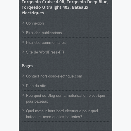
Torqeedo Cruise 4.0R, Torqeedo Deep Blue,
Torqeedo Ultralight 403, Bateaux
électriques
Connexion
Flux des publications
Flux des commentaires
Site de WordPress-FR
Pages
Contact hors-bord-electrique.com
Plan du site
Pourquoi ce Blog sur la motorisation électrique
pour bateaux
Quel moteur hors bord electrique pour quel
bateau et avec quelles batteries?