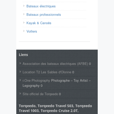
Bateaux électriques
Bateaux professionnels
Kayak & Canoës
Voiliers
Liens
Association des bateaux électriques (AFBE)
0
Location T2 Les Sables d'Olonne
0
r.One Photography
Photographe – Toy Artist –
Legography 0
Site officiel de Torqeedo
0
Torqeedo, Torqeedo Travel 503, Torqeedo
Travel 1003, Torqeedo Cruise 2.0T,