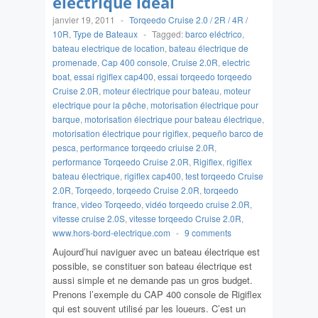
électrique idéal
janvier 19, 2011
-
Torqeedo Cruise 2.0 / 2R / 4R /
10R
,
Type de Bateaux
-
Tagged:
barco eléctrico
,
bateau electrique de location
,
bateau électrique de
promenade
,
Cap 400 console
,
Cruise 2.0R
,
electric
boat
,
essai rigiflex cap400
,
essai torqeedo torqeedo
Cruise 2.0R
,
moteur électrique pour bateau
,
moteur
electrique pour la pêche
,
motorisation électrique pour
barque
,
motorisation électrique pour bateau électrique
,
motorisation électrique pour rigiflex
,
pequeño barco de
pesca
,
performance torqeedo criuise 2.0R
,
performance Torqeedo Cruise 2.0R
,
Rigiflex
,
rigiflex
bateau électrique
,
rigiflex cap400
,
test torqeedo Cruise
2.0R
,
Torqeedo
,
torqeedo Cruise 2.0R
,
torqeedo
france
,
video Torqeedo
,
vidéo torqeedo cruise 2.0R
,
vitesse cruise 2.0S
,
vitesse torqeedo Cruise 2.0R
,
www.hors-bord-electrique.com
-
9 comments
Aujourd’hui naviguer avec un bateau électrique est
possible, se constituer son bateau électrique est
aussi simple et ne demande pas un gros budget.
Prenons l’exemple du CAP 400 console de Rigiflex
qui est souvent utilisé par les loueurs. C’est un