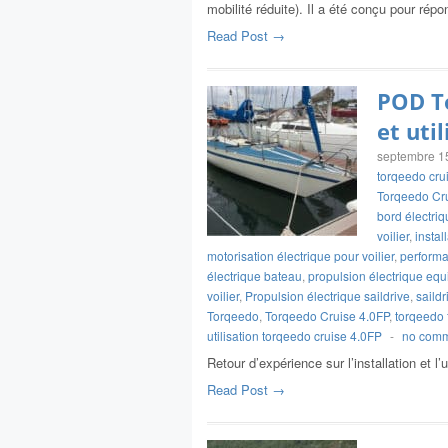
mobilité réduite). Il a été conçu pour répo
Read Post →
POD To
et uti
septembre 1
torqeedo cru
Torqeedo Cru
bord électriq
voilier
,
instal
motorisation électrique pour voilier
,
performa
électrique bateau
,
propulsion électrique equ
voilier
,
Propulsion électrique saildrive
,
saildr
Torqeedo
,
Torqeedo Cruise 4.0FP
,
torqeedo 
utilisation torqeedo cruise 4.0FP
-
no com
Retour d’expérience sur l’installation et l
Read Post →