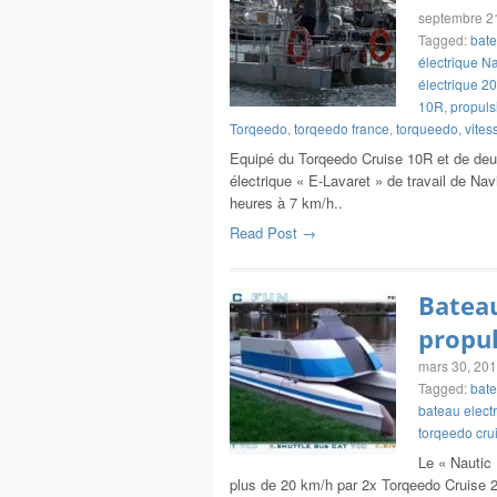
septembre 2
Tagged:
bate
électrique N
électrique 2
10R
,
propuls
Torqeedo
,
torqeedo france
,
torqueedo
,
vites
Equipé du Torqeedo Cruise 10R et de deu
électrique « E-Lavaret » de travail de Na
heures à 7 km/h..
Read Post →
Bateau
propul
mars 30, 20
Tagged:
bate
bateau electr
torqeedo cru
Le « Nautic 
plus de 20 km/h par 2x Torqeedo Cruise