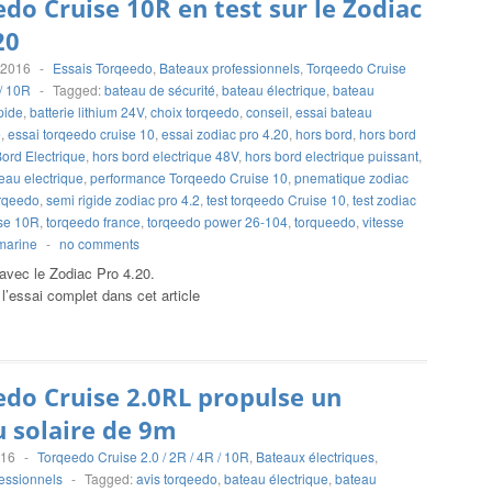
do Cruise 10R en test sur le Zodiac
20
 2016
-
Essais Torqeedo
,
Bateaux professionnels
,
Torqeedo Cruise
 / 10R
-
Tagged:
bateau de sécurité
,
bateau électrique
,
bateau
pide
,
batterie lithium 24V
,
choix torqeedo
,
conseil
,
essai bateau
e
,
essai torqeedo cruise 10
,
essai zodiac pro 4.20
,
hors bord
,
hors bord
ord Electrique
,
hors bord electrique 48V
,
hors bord electrique puissant
,
eau electrique
,
performance Torqeedo Cruise 10
,
pnematique zodiac
orqeedo
,
semi rigide zodiac pro 4.2
,
test torqeedo Cruise 10
,
test zodiac
ise 10R
,
torqeedo france
,
torqeedo power 26-104
,
torqueedo
,
vitesse
marine
-
no comments
vec le Zodiac Pro 4.20.
’essai complet dans cet article
do Cruise 2.0RL propulse un
 solaire de 9m
016
-
Torqeedo Cruise 2.0 / 2R / 4R / 10R
,
Bateaux électriques
,
essionnels
-
Tagged:
avis torqeedo
,
bateau électrique
,
bateau