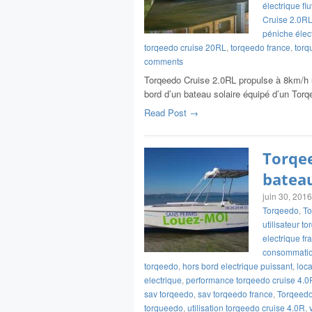
électrique flu
Cruise 2.0R
péniche élec
torqeedo cruise 20RL
,
torqeedo france
,
torq
comments
Torqeedo Cruise 2.0RL propulse à 8km/h 
bord d’un bateau solaire équipé d’un Tor
Read Post →
Torqee
bateau
juin 30, 2016
Torqeedo
,
To
utilisateur t
electrique fr
consommatio
torqeedo
,
hors bord electrique puissant
,
loca
electrique
,
performance torqeedo cruise 4.0
sav torqeedo
,
sav torqeedo france
,
Torqeed
torqueedo
,
utilisation torqeedo cruise 4.0R
,