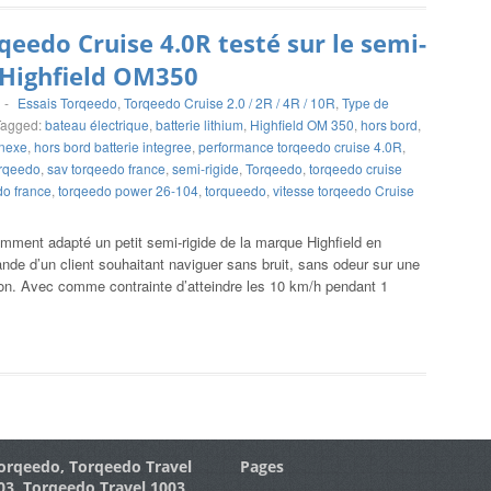
qeedo Cruise 4.0R testé sur le semi-
 Highfield OM350
-
Essais Torqeedo
,
Torqeedo Cruise 2.0 / 2R / 4R / 10R
,
Type de
Tagged:
bateau électrique
,
batterie lithium
,
Highfield OM 350
,
hors bord
,
nnexe
,
hors bord batterie integree
,
performance torqeedo cruise 4.0R
,
orqeedo
,
sav torqeedo france
,
semi-rigide
,
Torqeedo
,
torqeedo cruise
do france
,
torqeedo power 26-104
,
torqueedo
,
vitesse torqeedo Cruise
emment adapté un petit semi-rigide de la marque Highfield en
nde d’un client souhaitant naviguer sans bruit, sans odeur sur une
ison. Avec comme contrainte d’atteindre les 10 km/h pendant 1
orqeedo, Torqeedo Travel
Pages
03, Torqeedo Travel 1003,