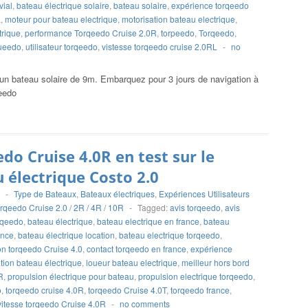
vial
,
bateau électrique solaire
,
bateau solaire
,
expérience torqeedo
L
,
moteur pour bateau electrique
,
motorisation bateau electrique
,
trique
,
performance Torqeedo Cruise 2.0R
,
torpeedo
,
Torqeedo
,
ueedo
,
utilisateur torqeedo
,
vistesse torqeedo cruise 2.0RL
-
no
un bateau solaire de 9m. Embarquez pour 3 jours de navigation à
qeedo
do Cruise 4.0R en test sur le
 électrique Costo 2.0
-
Type de Bateaux
,
Bateaux électriques
,
Expériences Utilisateurs
rqeedo Cruise 2.0 / 2R / 4R / 10R
-
Tagged:
avis torqeedo
,
avis
orqeedo
,
bateau électrique
,
bateau electrique en france
,
bateau
ance
,
bateau électrique location
,
bateau electrique torqeedo
,
n torqeedo Cruise 4.0
,
contact torqeedo en france
,
expérience
tion bateau électrique
,
loueur bateau electrique
,
meilleur hors bord
R
,
propulsion électrique pour bateau
,
propulsion electrique torqeedo
,
o
,
torqeedo cruise 4.0R
,
torqeedo Cruise 4.0T
,
torqeedo france
,
vitesse torqeedo Cruise 4.0R
-
no comments