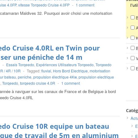
ise 4.0FP
,
vitesse Torqeedo Cruise 4.0FP
-
1 comment
l'ut
catamaran Maldives 32. Pourquoi avoir choisi une motorisation
B
K
do Cruise 4.0RL en Twin pour
B
ser une péniche de 14 m
V
-
Essais Torqeedo
,
Expériences Utilisateurs Torqeedo
,
Torqeedo
E
2R / 4R / 10R
-
Tagged:
fluvial
,
Hors Bord Electrique
,
motorisation
our bateau
,
peniche
,
propulsion électrique 4Kw
,
propulsion electrique
e
,
Torqeedo
,
torqeedo cruise 4.0R
-
1 comment
année à naviguer sur les canaux de France et de Belgique à bord
qeedo Cruise 4.0RL
Catég
Actu
do Cruise 10R equipe un bateau
E
ique de travail de 5m en aluminium
E