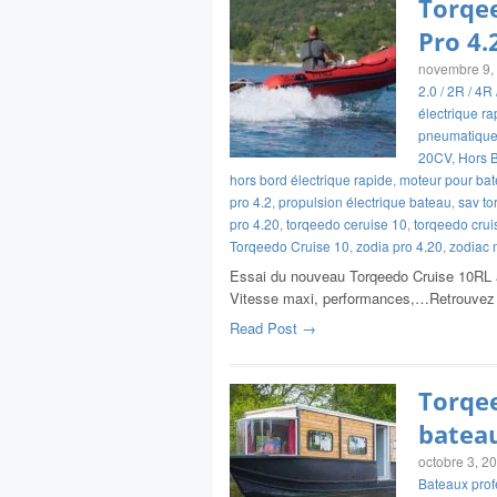
Torqee
Pro 4.
novembre 9,
2.0 / 2R / 4R
électrique ra
pneumatiqu
20CV
,
Hors B
hors bord électrique rapide
,
moteur pour bat
pro 4.2
,
propulsion électrique bateau
,
sav t
pro 4.20
,
torqeedo ceruise 10
,
torqeedo cru
Torqeedo Cruise 10
,
zodia pro 4.20
,
zodiac 
Essai du nouveau Torqeedo Cruise 10RL a
Vitesse maxi, performances,…Retrouvez l
Read Post →
Torqee
bateau
octobre 3, 2
Bateaux prof