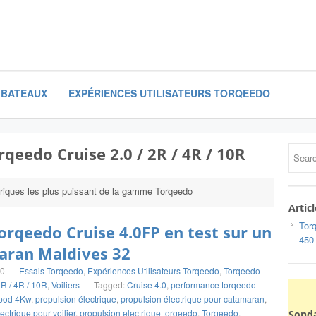
 BATEAUX
EXPÉRIENCES UTILISATEURS TORQEEDO
rqeedo Cruise 2.0 / 2R / 4R / 10R
ctriques les plus puissant de la gamme Torqeedo
Artic
Torq
rqeedo Cruise 4.0FP en test sur un
450
aran Maldives 32
20
-
Essais Torqeedo
,
Expériences Utilisateurs Torqeedo
,
Torqeedo
2R / 4R / 10R
,
Voiliers
-
Tagged:
Cruise 4.0
,
performance torqeedo
pod 4Kw
,
propulsion électrique
,
propulsion électrique pour catamaran
,
ectrique pour voilier
,
propulsion electrique torqeedo
,
Torqeedo
,
Sond