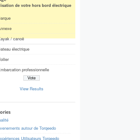
ilisation de votre hors bord électrique
arque
Annexe
ayak / canoë
ateau électrique
oilier
mbarcation professionnelle
View Results
ories
alité
venements autour de Torqeedo
xpériences Utilisateurs Torqeedo