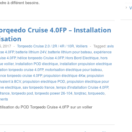
ndre à différent besoins.
V
rqeedo Cruise 4.0FP – Installation
lisation
5, 2017
-
Torqeedo Cruise 2.0 / 2R / 4R / 10R
,
Voiliers
-
Tagged:
avis
ise 4.0FP
,
batterie lithium 24V
,
batterie lithium pour bateau
,
expérience
ise 4.0FP
,
hélice torqeedo Cruise 4.0FP
,
Hors Bord Electrique
,
hors
ue voilier
,
installation POD électrique
,
installation propulsion electrique
lation torqeedo cruise 4.0FP
,
motorisation électrique pour bateau
,
nce torqeedo cruise 4.0FP
,
propulsion électrique 4Kw
,
propulsion
ivalent à 8CV
,
propulsion electrique POD
,
propulsion électrique pour
ive electrique
,
sav torqeedo france
,
temps d'installation Cruise 4.0FP
,
france
,
torqeedo pod
,
torqeedo power 26-104
,
torqtrac
,
torqueedo
,
ments
’utilisation du POD Torqeedo Cruise 4.0FP sur un voilier