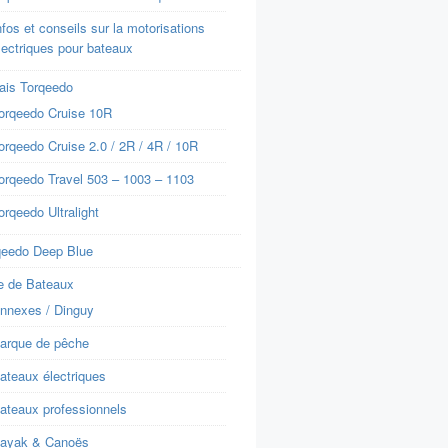
nfos et conseils sur la motorisations
lectriques pour bateaux
ais Torqeedo
orqeedo Cruise 10R
orqeedo Cruise 2.0 / 2R / 4R / 10R
orqeedo Travel 503 – 1003 – 1103
orqeedo Ultralight
qeedo Deep Blue
e de Bateaux
nnexes / Dinguy
arque de pêche
ateaux électriques
ateaux professionnels
ayak & Canoës