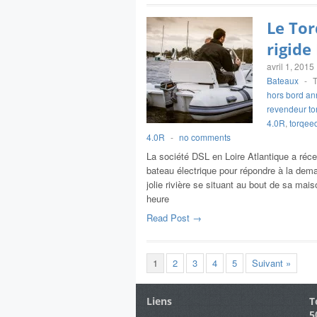
Le Tor
rigide
avril 1, 2015
Bateaux
-
hors bord a
revendeur t
4.0R
,
torqee
4.0R
-
no comments
La société DSL en Loire Atlantique a réc
bateau électrique pour répondre à la dema
jolie rivière se situant au bout de sa ma
heure
Read Post →
1
2
3
4
5
Suivant »
Liens
T
5