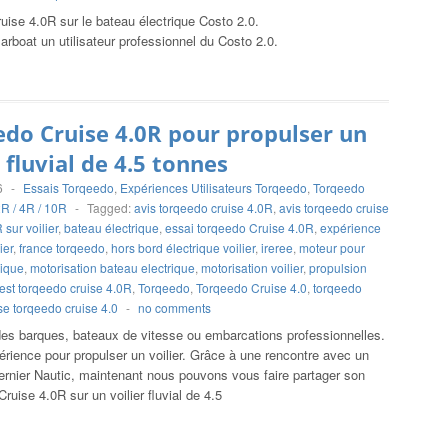
uise 4.0R sur le bateau électrique Costo 2.0.
larboat un utilisateur professionnel du Costo 2.0.
do Cruise 4.0R pour propulser un
r fluvial de 4.5 tonnes
6
-
Essais Torqeedo
,
Expériences Utilisateurs Torqeedo
,
Torqeedo
2R / 4R / 10R
-
Tagged:
avis torqeedo cruise 4.0R
,
avis torqeedo cruise
sur voilier
,
bateau électrique
,
essai torqeedo Cruise 4.0R
,
expérience
ier
,
france torqeedo
,
hors bord électrique voilier
,
ireree
,
moteur pour
rique
,
motorisation bateau electrique
,
motorisation voilier
,
propulsion
test torqeedo cruise 4.0R
,
Torqeedo
,
Torqeedo Cruise 4.0
,
torqeedo
se torqeedo cruise 4.0
-
no comments
des barques, bateaux de vitesse ou embarcations professionnelles.
rience pour propulser un voilier. Grâce à une rencontre avec un
 dernier Nautic, maintenant nous pouvons vous faire partager son
ruise 4.0R sur un voilier fluvial de 4.5