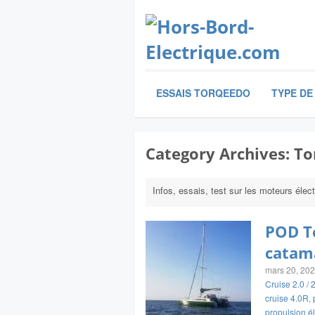
ESSAIS TORQEEDO
TYPE DE
Category Archives:
To
Infos, essais, test sur les moteurs éle
POD To
catam
mars 20, 20
Cruise 2.0 / 
cruise 4.0R
,
propulsion él