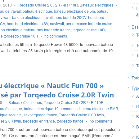
1, 2018
-
Torqeedo Cruise 2.0 / 2R / 4R / 10R
,
Bateaux électriques
-
I
au de travail
,
bateau électrique
,
bateau électrique de 5m
,
bateau
é
aviwatt
,
bateau électrique travail
,
hors bord de 20CV
,
hors bord
0CV
,
hors bord electrique 48V
,
naviwatt
,
performance torpedo cruise
Ess
ion électrique bateau
,
sav torqeedo france
,
torpedo cruise 10R
,
T
se torqeedo cruise 10R
-
no comments
x batteries lithium Torqeedo Power 48-5000, le nouveau bateau
T
viwatt atteint les 25 km/h plein régime et à une autonomie de 10
T
T
Tor
 électrique « Nautic Fun 700 »
Typ
sé par Torqeedo Cruise 2.0R Twin
A
18
-
Bateaux électriques
,
Torqeedo Cruise 2.0 / 2R / 4R / 10R
-
B
au électrique
,
bateau electrique 10 personnes
,
bateau electrique PMR
,
ique securite
,
sav torqeedo france
,
Torqeedo Cruise 2.0R twin
,
B
ise 2.0RTwin
,
torqeedo en france
,
torqeedo france
-
no comments
B
Fun 700 » est un tout nouveau bateau électrique qui est propulsé à
 2.0R. Ce catamaran électrique est homologué PMR (Personne à
K