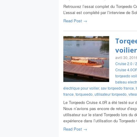
Retrouvez l’essai complet du Torqeedo Cr
L’essai est complété par l’interview de So
Read Post →
Torqee
voilie
avril 30, 201
Cruise 2.0 / 
Cruise 4.0OR 
torqeedo voil
bateau elect
électrique pour voilier
,
sav torqeedo france
,
france
,
torqueedo
,
utilisateur torqeedo
,
vites
Le Torqeedo Cruise 4.0R a été testé sur 
Nous n’avions pas encore de retour d’expé
utilisateur sur le stand Torqeedo lors du
expérience dans l’utilisation du Torqeedo C
Read Post →