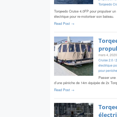
Torqeedo Cru
Torqeedo Cruise 4.0FP pour propulser un 
électrique pour re-motoriser son bateau.
Read Post →
Torqee
propul
mars 4, 2020
Cruise 2.0 / 
électrique p
pour penich
Passer une 
d’une péniche de 14m équipée de 2x Tor
Read Post →
Torqee
électr