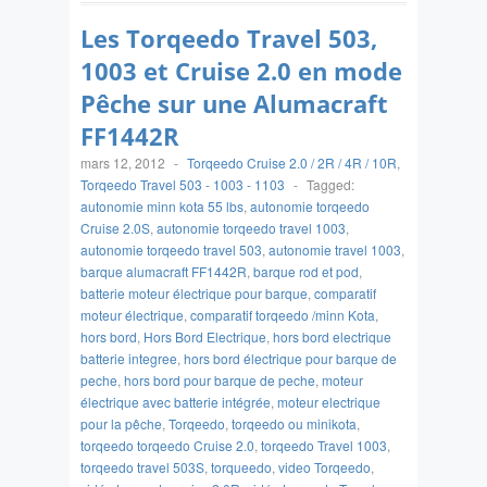
Les Torqeedo Travel 503,
1003 et Cruise 2.0 en mode
Pêche sur une Alumacraft
FF1442R
mars 12, 2012
-
Torqeedo Cruise 2.0 / 2R / 4R / 10R
,
Torqeedo Travel 503 - 1003 - 1103
-
Tagged:
autonomie minn kota 55 lbs
,
autonomie torqeedo
Cruise 2.0S
,
autonomie torqeedo travel 1003
,
autonomie torqeedo travel 503
,
autonomie travel 1003
,
barque alumacraft FF1442R
,
barque rod et pod
,
batterie moteur électrique pour barque
,
comparatif
moteur électrique
,
comparatif torqeedo /minn Kota
,
hors bord
,
Hors Bord Electrique
,
hors bord electrique
batterie integree
,
hors bord électrique pour barque de
peche
,
hors bord pour barque de peche
,
moteur
électrique avec batterie intégrée
,
moteur electrique
pour la pêche
,
Torqeedo
,
torqeedo ou minikota
,
torqeedo torqeedo Cruise 2.0
,
torqeedo Travel 1003
,
torqeedo travel 503S
,
torqueedo
,
video Torqeedo
,