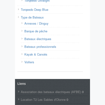
Torqeedo Ultralight
Torqeedo Deep Blue
Type de Bateaux
Annexes / Dinguy
Barque de pêche
Bateaux électriques
Bateaux professionnels
Kayak & Canoës
Voiliers
Liens
Association des bateaux électriques (AFBE)
0
Location T2 Les Sables d'Olonne
0