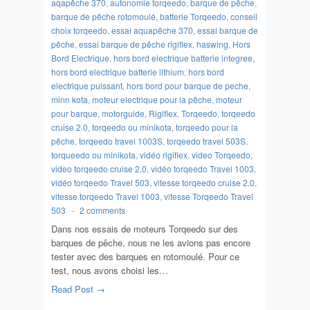
aqapêche 370
,
autonomie torqeedo
,
barque de pêche
,
barque de pêche rotomoulé
,
batterie Torqeedo
,
conseil
choix torqeedo
,
essai aquapêche 370
,
essai barque de
pêche
,
essai barque de pêche rigiflex
,
haswing
,
Hors
Bord Electrique
,
hors bord electrique batterie integree
,
hors bord electrique batterie lithium
,
hors bord
electrique puissant
,
hors bord pour barque de peche
,
minn kota
,
moteur electrique pour la pêche
,
moteur
pour barque
,
motorguide
,
Rigiflex
,
Torqeedo
,
torqeedo
cruise 2.0
,
torqeedo ou minikota
,
torqeedo pour la
pêche
,
torqeedo travel 1003S
,
torqeedo travel 503S
,
torqueedo ou minikota
,
vidéo rigiflex
,
video Torqeedo
,
video torqeedo cruise 2.0
,
vidéo torqeedo Travel 1003
,
vidéo torqeedo Travel 503
,
vitesse torqeedo cruise 2.0
,
vitesse torqeedo Travel 1003
,
vitesse Torqeedo Travel
503
-
2 comments
Dans nos essais de moteurs Torqeedo sur des
barques de pêche, nous ne les avions pas encore
tester avec des barques en rotomoulé. Pour ce
test, nous avons choisi les…
Read Post →