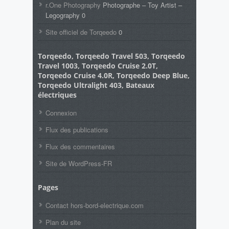
r.One Photography
Photographe – Toy Artist –
Legography 0
Site officiel de Torqeedo
0
Torqeedo, Torqeedo Travel 503, Torqeedo
Travel 1003, Torqeedo Cruise 2.0T,
Torqeedo Cruise 4.0R, Torqeedo Deep Blue,
Torqeedo Ultralight 403, Bateaux
électriques
Connexion
Flux des publications
Flux des commentaires
Site de WordPress-FR
Pages
Contact hors-bord-electrique.com
Plan du site