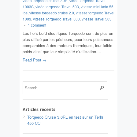
vidéo torqeedo cruise 2.0R
,
vidéo torqeedo Travel
1003S
,
vidéo torqeedo Travel 503
,
vitesse mini kota 55
lbs
,
vitesse torqeedo cruise 2.0
,
vitesse torqeedo Travel
1003
,
vitesse Torqeedo Travel 503
,
vitesse Travel 503
-
1 comment
Les hors bord électriques Torqeedo sont de plus en
plus utilisé par les pêcheurs, pour leurs puissances
comparables à des moteurs thermiques, leur faible
poids ainsi que leur simplicité d’utilisation….
Read Post →
Articles récents
Torqeedo Cruise 3.0RL en test sur un Terhi
450 CC