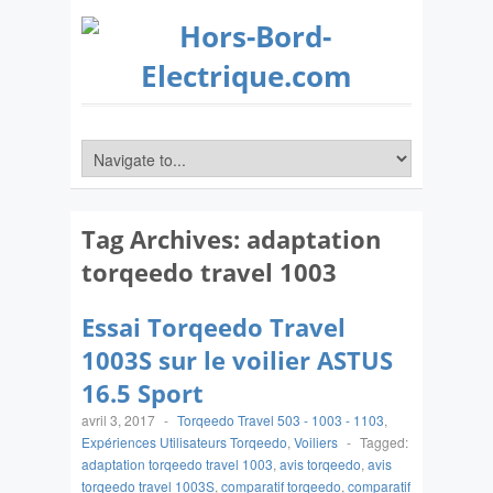
Tag Archives:
adaptation
torqeedo travel 1003
Essai Torqeedo Travel
1003S sur le voilier ASTUS
16.5 Sport
avril 3, 2017
-
Torqeedo Travel 503 - 1003 - 1103
,
Expériences Utilisateurs Torqeedo
,
Voiliers
-
Tagged:
adaptation torqeedo travel 1003
,
avis torqeedo
,
avis
torqeedo travel 1003S
,
comparatif torqeedo
,
comparatif