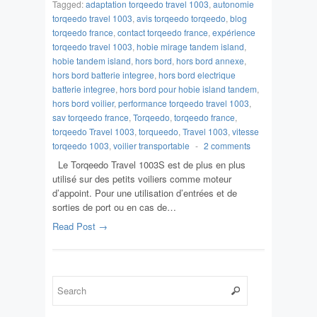
Tagged:
adaptation torqeedo travel 1003
,
autonomie
torqeedo travel 1003
,
avis torqeedo torqeedo
,
blog
torqeedo france
,
contact torqeedo france
,
expérience
torqeedo travel 1003
,
hobie mirage tandem island
,
hobie tandem island
,
hors bord
,
hors bord annexe
,
hors bord batterie integree
,
hors bord electrique
batterie integree
,
hors bord pour hobie island tandem
,
hors bord voilier
,
performance torqeedo travel 1003
,
sav torqeedo france
,
Torqeedo
,
torqeedo france
,
torqeedo Travel 1003
,
torqueedo
,
Travel 1003
,
vitesse
torqeedo 1003
,
voilier transportable
-
2 comments
Le Torqeedo Travel 1003S est de plus en plus
utilisé sur des petits voiliers comme moteur
d’appoint. Pour une utilisation d’entrées et de
sorties de port ou en cas de…
Read Post →