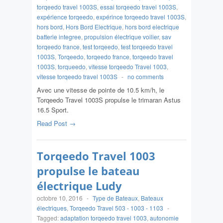
torqeedo travel 1003S
,
essai torqeedo travel 1003S
,
expérience torqeedo
,
expérince torqeedo travel 1003S
,
hors bord
,
Hors Bord Electrique
,
hors bord electrique
batterie integree
,
propulsion électrique voilier
,
sav
torqeedo france
,
test torqeedo
,
test torqeedo travel
1003S
,
Torqeedo
,
torqeedo france
,
torqeedo travel
1003S
,
torqueedo
,
vitesse torqeedo Travel 1003
,
vitesse torqeedo travel 1003S
-
no comments
Avec une vitesse de pointe de 10.5 km/h, le
Torqeedo Travel 1003S propulse le trimaran Astus
16.5 Sport.
Read Post →
Torqeedo Travel 1003
propulse le bateau
électrique Ludy
octobre 10, 2016
-
Type de Bateaux
,
Bateaux
électriques
,
Torqeedo Travel 503 - 1003 - 1103
-
Tagged:
adaptation torqeedo travel 1003
,
autonomie