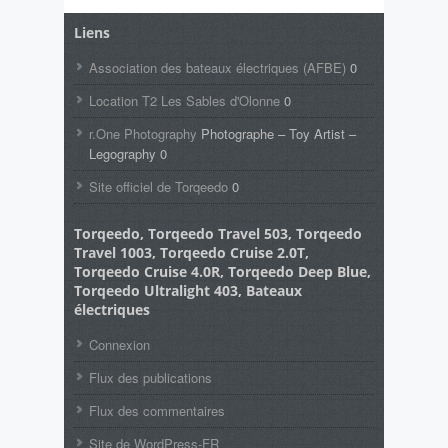
Liens
Association des bateaux électriques (AFBE)
0
Location T2 Les Sables d'Olonne
0
r.One Photography
Photographe – Toy Artist –
Legography 0
Site officiel de Torqeedo
0
Torqeedo, Torqeedo Travel 503, Torqeedo
Travel 1003, Torqeedo Cruise 2.0T,
Torqeedo Cruise 4.0R, Torqeedo Deep Blue,
Torqeedo Ultralight 403, Bateaux
électriques
Connexion
Flux des publications
Flux des commentaires
Site de WordPress-FR