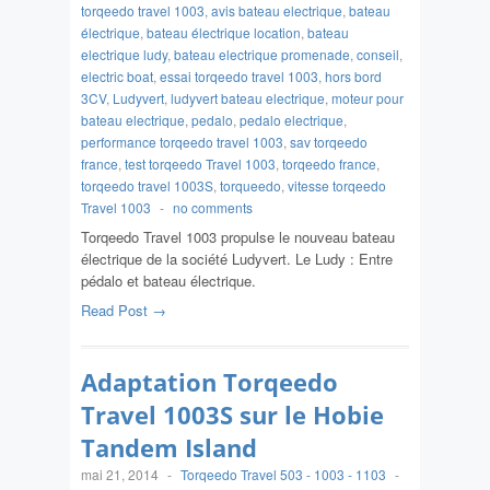
torqeedo travel 1003
,
avis bateau electrique
,
bateau
électrique
,
bateau électrique location
,
bateau
electrique ludy
,
bateau electrique promenade
,
conseil
,
electric boat
,
essai torqeedo travel 1003
,
hors bord
3CV
,
Ludyvert
,
ludyvert bateau electrique
,
moteur pour
bateau electrique
,
pedalo
,
pedalo electrique
,
performance torqeedo travel 1003
,
sav torqeedo
france
,
test torqeedo Travel 1003
,
torqeedo france
,
torqeedo travel 1003S
,
torqueedo
,
vitesse torqeedo
Travel 1003
-
no comments
Torqeedo Travel 1003 propulse le nouveau bateau
électrique de la société Ludyvert. Le Ludy : Entre
pédalo et bateau électrique.
Read Post →
Adaptation Torqeedo
Travel 1003S sur le Hobie
Tandem Island
mai 21, 2014
-
Torqeedo Travel 503 - 1003 - 1103
-