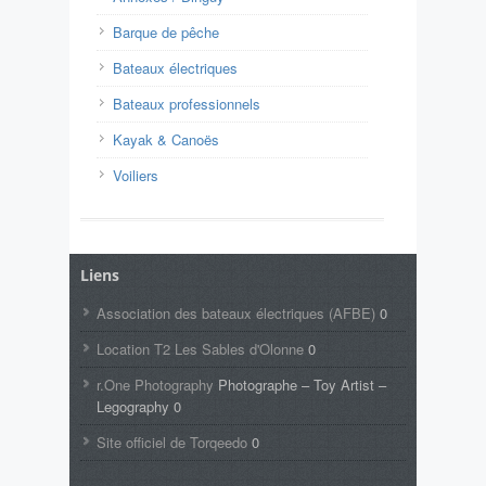
Barque de pêche
Bateaux électriques
Bateaux professionnels
Kayak & Canoës
Voiliers
Liens
Association des bateaux électriques (AFBE)
0
Location T2 Les Sables d'Olonne
0
r.One Photography
Photographe – Toy Artist –
Legography 0
Site officiel de Torqeedo
0