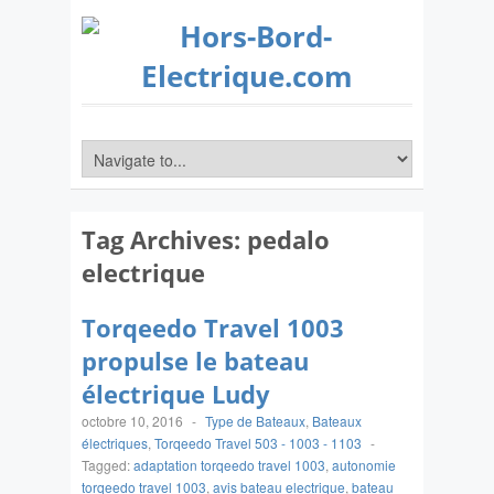
Tag Archives:
pedalo
electrique
Torqeedo Travel 1003
propulse le bateau
électrique Ludy
octobre 10, 2016
-
Type de Bateaux
,
Bateaux
électriques
,
Torqeedo Travel 503 - 1003 - 1103
-
Tagged:
adaptation torqeedo travel 1003
,
autonomie
torqeedo travel 1003
,
avis bateau electrique
,
bateau