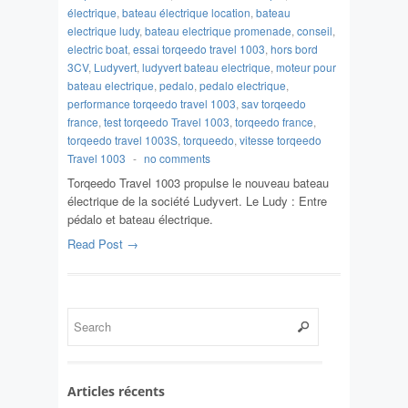
électrique
,
bateau électrique location
,
bateau
electrique ludy
,
bateau electrique promenade
,
conseil
,
electric boat
,
essai torqeedo travel 1003
,
hors bord
3CV
,
Ludyvert
,
ludyvert bateau electrique
,
moteur pour
bateau electrique
,
pedalo
,
pedalo electrique
,
performance torqeedo travel 1003
,
sav torqeedo
france
,
test torqeedo Travel 1003
,
torqeedo france
,
torqeedo travel 1003S
,
torqueedo
,
vitesse torqeedo
Travel 1003
-
no comments
Torqeedo Travel 1003 propulse le nouveau bateau
électrique de la société Ludyvert. Le Ludy : Entre
pédalo et bateau électrique.
Read Post →
Articles récents