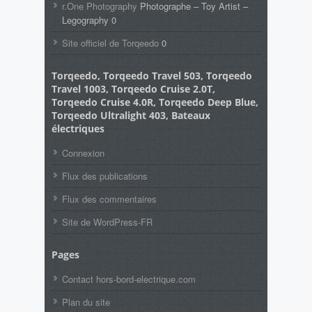
r.One Photography
Photographe – Toy Artist –
Legography 0
Site officiel de Torqeedo
0
Torqeedo, Torqeedo Travel 503, Torqeedo
Travel 1003, Torqeedo Cruise 2.0T,
Torqeedo Cruise 4.0R, Torqeedo Deep Blue,
Torqeedo Ultralight 403, Bateaux
électriques
Connexion
Flux des publications
Flux des commentaires
Site de WordPress-FR
Pages
Contact hors-bord-electrique.com
Plan du site