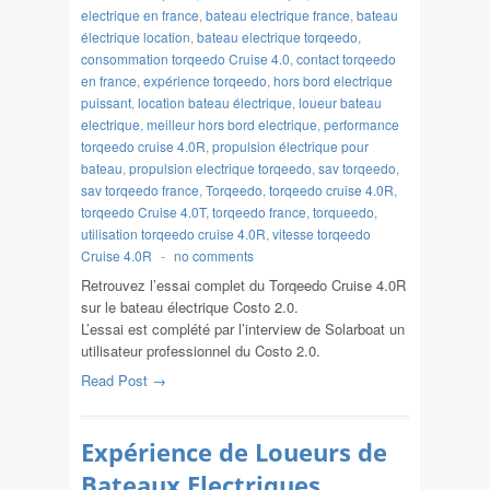
electrique en france
,
bateau electrique france
,
bateau
électrique location
,
bateau electrique torqeedo
,
consommation torqeedo Cruise 4.0
,
contact torqeedo
en france
,
expérience torqeedo
,
hors bord electrique
puissant
,
location bateau électrique
,
loueur bateau
electrique
,
meilleur hors bord electrique
,
performance
torqeedo cruise 4.0R
,
propulsion électrique pour
bateau
,
propulsion electrique torqeedo
,
sav torqeedo
,
sav torqeedo france
,
Torqeedo
,
torqeedo cruise 4.0R
,
torqeedo Cruise 4.0T
,
torqeedo france
,
torqueedo
,
utilisation torqeedo cruise 4.0R
,
vitesse torqeedo
Cruise 4.0R
-
no comments
Retrouvez l’essai complet du Torqeedo Cruise 4.0R
sur le bateau électrique Costo 2.0.
L’essai est complété par l’interview de Solarboat un
utilisateur professionnel du Costo 2.0.
Read Post →
Expérience de Loueurs de
Bateaux Electriques