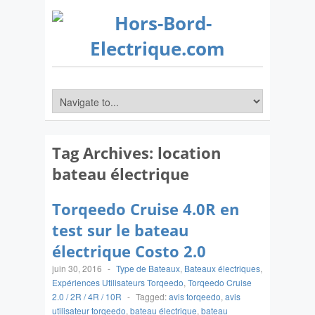
Tag Archives:
location
bateau électrique
Torqeedo Cruise 4.0R en
test sur le bateau
électrique Costo 2.0
juin 30, 2016
-
Type de Bateaux
,
Bateaux électriques
,
Expériences Utilisateurs Torqeedo
,
Torqeedo Cruise
2.0 / 2R / 4R / 10R
-
Tagged:
avis torqeedo
,
avis
utilisateur torqeedo
,
bateau électrique
,
bateau