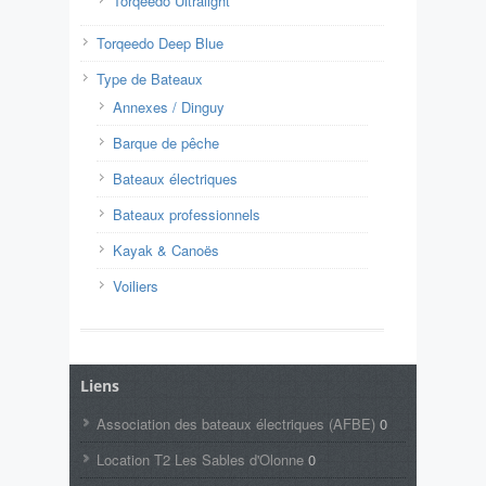
Torqeedo Ultralight
Torqeedo Deep Blue
Type de Bateaux
Annexes / Dinguy
Barque de pêche
Bateaux électriques
Bateaux professionnels
Kayak & Canoës
Voiliers
Liens
Association des bateaux électriques (AFBE)
0
Location T2 Les Sables d'Olonne
0