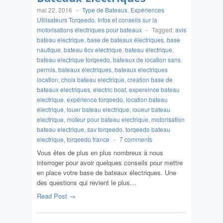
mai 22, 2016
-
Type de Bateaux
,
Expériences
Utilisateurs Torqeedo
,
Infos et conseils sur la
motorisations électriques pour bateaux
-
Tagged:
avis
bateau electrique
,
base de bateaux électriques
,
base
nautique
,
bateau 6cv electrique
,
bateau électrique
,
bateau electrique torqeedo
,
bateaux de location sans
permis
,
bateaux électriques
,
bateaux electriques
location
,
choix bateau electrique
,
creation base de
bateaux electriques
,
electric boat
,
expereince bateau
electrique
,
expérience torqeedo
,
location bateau
électrique
,
louer bateau electrique
,
loueur bateau
electrique
,
moteur pour bateau electrique
,
motorisation
bateau electrique
,
sav torqeedo
,
torqeedo bateau
electrique
,
torqeedo france
-
7 comments
Vous êtes de plus en plus nombreux à nous
interroger pour avoir quelques conseils pour mettre
en place votre base de bateaux électriques. Une
des questions qui revient le plus…
Read Post →