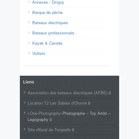
Annexes / Dinguy
Barque de pêche
Bateaux électriques
Bateaux professionnels
Kayak & Canoës
Voiliers
Liens
Association des bateaux électriques (AFBE)
0
Location T2 Les Sables d'Olonne
0
r.One Photography
Photographe – Toy Artist –
Legography 0
Site officiel de Torqeedo
0