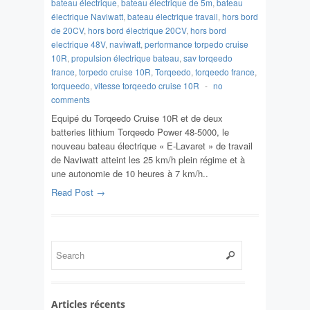
bateau électrique
,
bateau électrique de 5m
,
bateau
électrique Naviwatt
,
bateau électrique travail
,
hors bord
de 20CV
,
hors bord électrique 20CV
,
hors bord
electrique 48V
,
naviwatt
,
performance torpedo cruise
10R
,
propulsion électrique bateau
,
sav torqeedo
france
,
torpedo cruise 10R
,
Torqeedo
,
torqeedo france
,
torqueedo
,
vitesse torqeedo cruise 10R
-
no
comments
Equipé du Torqeedo Cruise 10R et de deux
batteries lithium Torqeedo Power 48-5000, le
nouveau bateau électrique « E-Lavaret » de travail
de Naviwatt atteint les 25 km/h plein régime et à
une autonomie de 10 heures à 7 km/h..
Read Post →
Articles récents