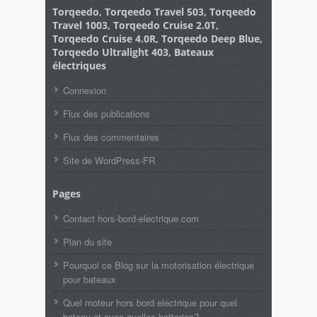
Torqeedo, Torqeedo Travel 503, Torqeedo
Travel 1003, Torqeedo Cruise 2.0T,
Torqeedo Cruise 4.0R, Torqeedo Deep Blue,
Torqeedo Ultralight 403, Bateaux
électriques
Connexion
Flux des publications
Flux des commentaires
Site de WordPress-FR
Pages
Contact hors-bord-electrique.com
Plan du site
Pourquoi ce Blog sur la motorisation électrique
pour bateaux
Quel moteur hors bord electrique pour quel
bateau et avec quelles batteries?