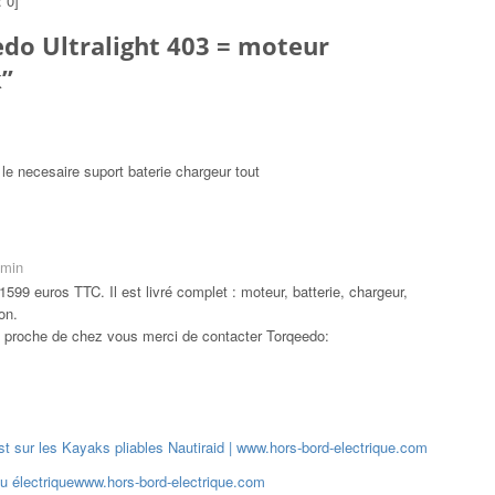
:
0
]
do Ultralight 403 = moteur
k
”
le necesaire suport baterie chargeur tout
 min
e 1599 euros TTC. Il est livré complet : moteur, batterie, chargeur,
on.
us proche de chez vous merci de contacter Torqeedo:
st sur les Kayaks pliables Nautiraid | www.hors-bord-electrique.com
u électriquewww.hors-bord-electrique.com