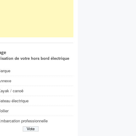
age
ilisation de votre hors bord électrique
arque
Annexe
ayak / canoë
ateau électrique
oilier
mbarcation professionnelle