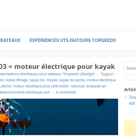
 BATEAUX
EXPÉRIENCES UTILISATEURS TORQEEDO
403 = moteur électrique pour kayak
motorisations électriques pour bateaux
,
Torqeedo Ultralight
-
Tagged:
ght
,
Hobie Mirage
,
kayac bic
,
Kayak
,
kayak de peche
,
moteur électrique
e pêche
,
moteur électrique pour petit voilier
,
rotomod
,
torqeedo en
Artic
www.hors-bord-electrique.com
-
4 comments
Torq
450