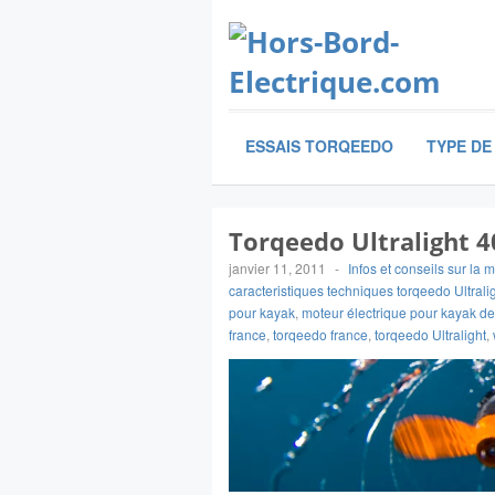
ESSAIS TORQEEDO
TYPE DE
Torqeedo Ultralight 
janvier 11, 2011
-
Infos et conseils sur la 
caracteristiques techniques torqeedo Ultrali
pour kayak
,
moteur électrique pour kayak d
france
,
torqeedo france
,
torqeedo Ultralight
,