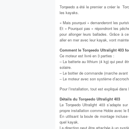
Torqeedo a été le premier a créer le Tor
les kayaks.
« Mais pourquoi » demanderont les puris
Et « Pourquoi pas » répondront les pêche
pour allonger leurs ballades. Grâce à ce
aller en mer avec leur kayak, vont maint
Comment le Torqeedo Ultralight 403 fo
Ce moteur est livré en 3 parties :
– La batterie au lithium (4 kg) qui peut ê
solaire.
– Le boitier de commande (marche avant / 
– Le moteur avec son système d’accroche
Pour l’installation, tout est expliqué dans 
Détails du Torqeedo Ultralight 403
Le Torqeedo Ultralight 403 s’adapte su
propre installation comme Hobie avec le E
En utilisant la boule de montage incluse d
quel kayak.
La direction peut être attachée à un syst