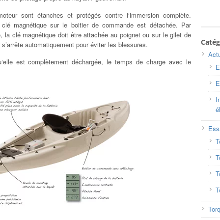
oteur sont étanches et protégés contre l‘immersion complète.
la clé magnétique sur le boitier de commande est détachée. Par
 la clé magnétique doit être attachée au poignet ou sur le gilet de
Catég
 s’arrête automatiquement pour éviter les blessures.
Actu
u‘elle est complètement déchargée, le temps de charge avec le
E
E
I
é
Ess
T
T
T
T
Tor