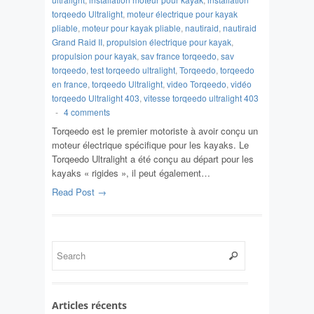
torqeedo Ultralight
,
moteur électrique pour kayak
pliable
,
moteur pour kayak pliable
,
nautiraid
,
nautiraid
Grand Raid II
,
propulsion électrique pour kayak
,
propulsion pour kayak
,
sav france torqeedo
,
sav
torqeedo
,
test torqeedo ultralight
,
Torqeedo
,
torqeedo
en france
,
torqeedo Ultralight
,
video Torqeedo
,
vidéo
torqeedo Ultralight 403
,
vitesse torqeedo ultralight 403
-
4 comments
Torqeedo est le premier motoriste à avoir conçu un
moteur électrique spécifique pour les kayaks. Le
Torqeedo Ultralight a été conçu au départ pour les
kayaks « rigides », il peut également…
Read Post →
Articles récents