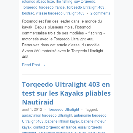
rotomod abaco luxe
,
rtm fishing
,
sav torqeedo
,
Torqeedo
,
torqeedo france
,
Torqeedo Ultralight 403
,
torqtrac
,
vitesse torqeedo ultralight 403
-
2 comments
Rotomod est l’un des leader dans le monde du
kayak. Depuis plusieurs mois, Rotomod
commercialise trois de ses modèles « fisching »
motorisés avec le Torqeedo Ultralight 403.
Retrouvez dans cet article d’essai du modèle
Avaco 360 motorisé avec le Torqeedo Ultralight
403.
Read Post →
Torqeedo Ultralight 403 en
test sur les Kayaks pliables
Nautiraid
août 1, 2012
-
Torqeedo Ultralight
-
Tagged:
aadaptation torqeedo Ultralight
,
autonomie torqeedo
Ultralight 403
,
batterie lithium kayak
,
batterie moteur
kayak
,
contact torqeedo en france
,
essai torqeedo
ultralight
,
installation moteur pour kayak
,
installation