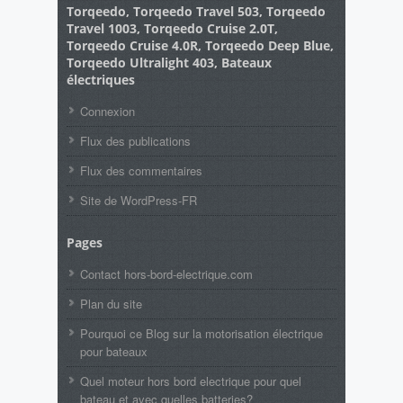
Torqeedo, Torqeedo Travel 503, Torqeedo
Travel 1003, Torqeedo Cruise 2.0T,
Torqeedo Cruise 4.0R, Torqeedo Deep Blue,
Torqeedo Ultralight 403, Bateaux
électriques
Connexion
Flux des publications
Flux des commentaires
Site de WordPress-FR
Pages
Contact hors-bord-electrique.com
Plan du site
Pourquoi ce Blog sur la motorisation électrique
pour bateaux
Quel moteur hors bord electrique pour quel
bateau et avec quelles batteries?