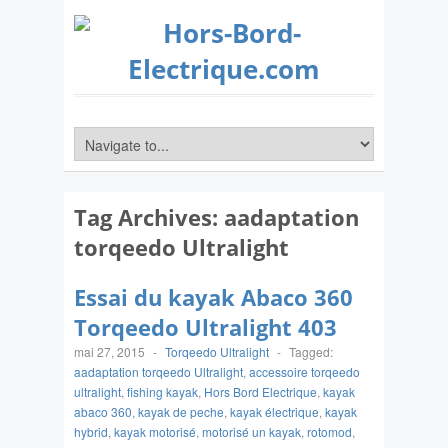
Tag Archives:
aadaptation
torqeedo Ultralight
Essai du kayak Abaco 360
Torqeedo Ultralight 403
mai 27, 2015
-
Torqeedo Ultralight
-
Tagged:
aadaptation torqeedo Ultralight
,
accessoire torqeedo
ultralight
,
fishing kayak
,
Hors Bord Electrique
,
kayak
abaco 360
,
kayak de peche
,
kayak électrique
,
kayak
hybrid
,
kayak motorisé
,
motorisé un kayak
,
rotomod
,