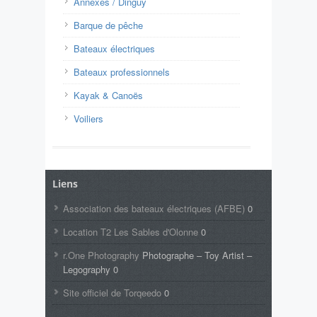
Annexes / Dinguy
Barque de pêche
Bateaux électriques
Bateaux professionnels
Kayak & Canoës
Voiliers
Liens
Association des bateaux électriques (AFBE)
0
Location T2 Les Sables d'Olonne
0
r.One Photography
Photographe – Toy Artist –
Legography 0
Site officiel de Torqeedo
0