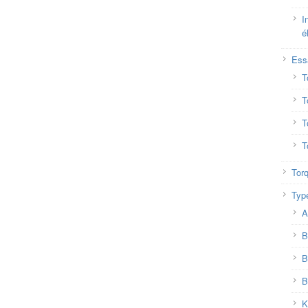
I
é
Ess
T
T
T
T
Tor
Typ
A
B
B
B
K