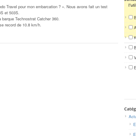
l'ut
edo Travel pour mon embarcation ? ». Nous avons fait un test
3S et 503S.
B
 la barque Technostrat Catcher 360.
sse record de 10.8 km/h.
K
B
V
E
Catég
Actu
E
E