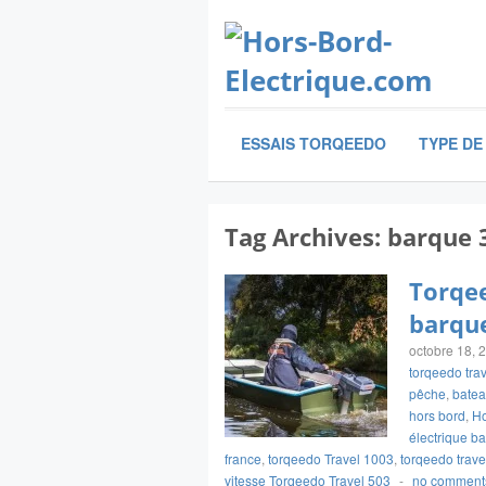
ESSAIS TORQEEDO
TYPE DE
Tag Archives:
barque 
Torqee
barqu
octobre 18, 
torqeedo tra
pêche
,
batea
hors bord
,
Ho
électrique b
france
,
torqeedo Travel 1003
,
torqeedo trave
vitesse Torqeedo Travel 503
-
no comment