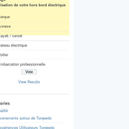
ilisation de votre hors bord électrique
arque
Annexe
ayak / canoë
ateau électrique
oilier
mbarcation professionnelle
View Results
ories
alité
venements autour de Torqeedo
xpériences Utilisateurs Torqeedo