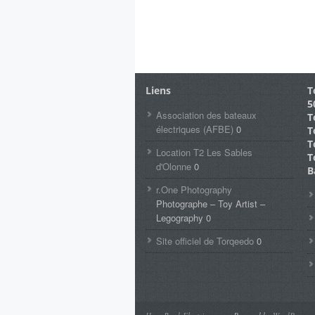
Liens
T
5
Association des bateaux
T
électriques (AFBE)
0
T
T
Location T2 Les Sables
T
d'Olonne
0
B
r.One Photography
Photographe – Toy Artist –
Legography 0
Site officiel de Torqeedo
0