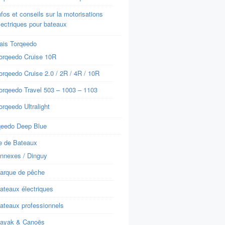
nfos et conseils sur la motorisations
lectriques pour bateaux
ais Torqeedo
orqeedo Cruise 10R
orqeedo Cruise 2.0 / 2R / 4R / 10R
orqeedo Travel 503 – 1003 – 1103
orqeedo Ultralight
qeedo Deep Blue
e de Bateaux
nnexes / Dinguy
arque de pêche
ateaux électriques
ateaux professionnels
ayak & Canoës