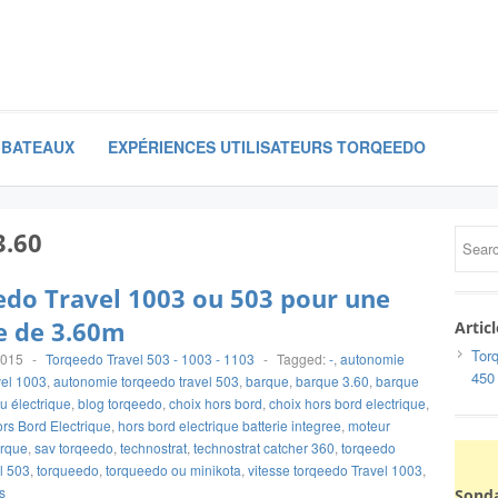
 BATEAUX
EXPÉRIENCES UTILISATEURS TORQEEDO
3.60
do Travel 1003 ou 503 pour une
e de 3.60m
Artic
Torq
2015
-
Torqeedo Travel 503 - 1003 - 1103
-
Tagged:
-
,
autonomie
450
vel 1003
,
autonomie torqeedo travel 503
,
barque
,
barque 3.60
,
barque
u électrique
,
blog torqeedo
,
choix hors bord
,
choix hors bord electrique
,
rs Bord Electrique
,
hors bord electrique batterie integree
,
moteur
arque
,
sav torqeedo
,
technostrat
,
technostrat catcher 360
,
torqeedo
l 503
,
torqueedo
,
torqueedo ou minikota
,
vitesse torqeedo Travel 1003
,
s
Sond