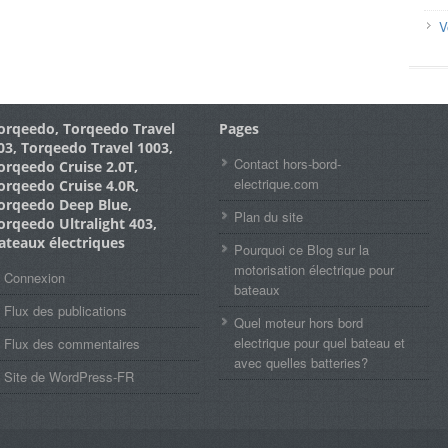
V
orqeedo, Torqeedo Travel
Pages
03, Torqeedo Travel 1003,
Contact hors-bord-
orqeedo Cruise 2.0T,
electrique.com
orqeedo Cruise 4.0R,
orqeedo Deep Blue,
Plan du site
orqeedo Ultralight 403,
ateaux électriques
Pourquoi ce Blog sur la
motorisation électrique pour
Connexion
bateaux
Flux des publications
Quel moteur hors bord
electrique pour quel bateau et
Flux des commentaires
avec quelles batteries?
Site de WordPress-FR